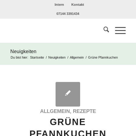
Intern
Kontakt
07144 3391434
Neuigkeiten
Du bist hier:
Startseite
/
Neuigkeiten
/
Allgemein
/
Grüne Pfannkuchen
ALLGEMEIN
,
REZEPTE
GRÜNE
PFANNKUCHEN