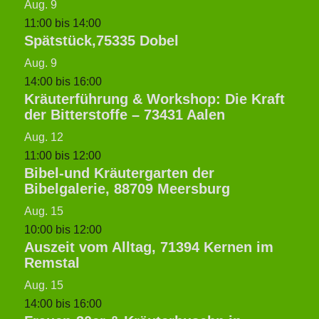
Aug.
9
11:00
bis
14:00
Spätstück,75335 Dobel
Aug.
9
14:00
bis
16:00
Kräuterführung & Workshop: Die Kraft
der Bitterstoffe – 73431 Aalen
Aug.
12
11:00
bis
12:00
Bibel-und Kräutergarten der
Bibelgalerie, 88709 Meersburg
Aug.
15
10:00
bis
12:00
Auszeit vom Alltag, 71394 Kernen im
Remstal
Aug.
15
14:00
bis
16:00