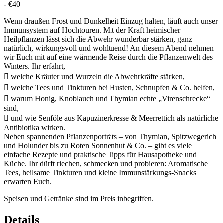
-
€40
Wenn draußen Frost und Dunkelheit Einzug halten, läuft auch unser
Immunsystem auf Hochtouren. Mit der Kraft heimischer
Heilpflanzen lässt sich die Abwehr wunderbar stärken, ganz
natürlich, wirkungsvoll und wohltuend! An diesem Abend nehmen
wir Euch mit auf eine wärmende Reise durch die Pflanzenwelt des
Winters. Ihr erfahrt,
 welche Kräuter und Wurzeln die Abwehrkräfte stärken,
 welche Tees und Tinkturen bei Husten, Schnupfen & Co. helfen,
 warum Honig, Knoblauch und Thymian echte „Virenschrecke“
sind,
 und wie Senföle aus Kapuzinerkresse & Meerrettich als natürliche
Antibiotika wirken.
Neben spannenden Pflanzenporträts – von Thymian, Spitzwegerich
und Holunder bis zu Roten Sonnenhut & Co. – gibt es viele
einfache Rezepte und praktische Tipps für Hausapotheke und
Küche. Ihr dürft riechen, schmecken und probieren: Aromatische
Tees, heilsame Tinkturen und kleine Immunstärkungs-Snacks
erwarten Euch.
Speisen und Getränke sind im Preis inbegriffen.
Details