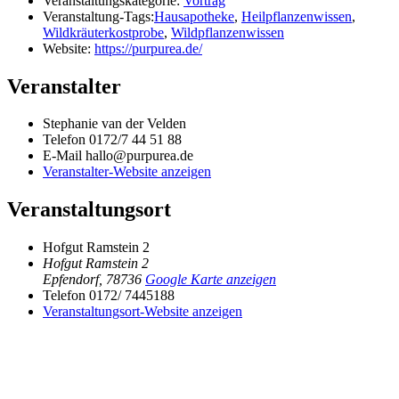
Veranstaltungskategorie:
Vortrag
Veranstaltung-Tags:
Hausapotheke
,
Heilpflanzenwissen
,
Wildkräuterkostprobe
,
Wildpflanzenwissen
Website:
https://purpurea.de/
Veranstalter
Stephanie van der Velden
Telefon
0172/7 44 51 88
E-Mail
hallo@purpurea.de
Veranstalter-Website anzeigen
Veranstaltungsort
Hofgut Ramstein 2
Hofgut Ramstein 2
Epfendorf
,
78736
Google Karte anzeigen
Telefon
0172/ 7445188
Veranstaltungsort-Website anzeigen