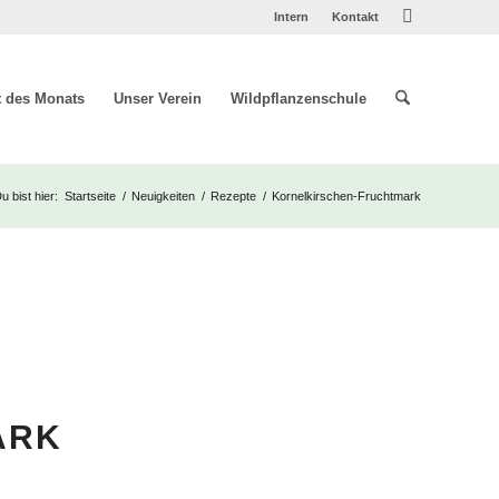
Intern
Kontakt
t des Monats
Unser Verein
Wildpflanzenschule
u bist hier:
Startseite
/
Neuigkeiten
/
Rezepte
/
Kornelkirschen-Fruchtmark
ARK