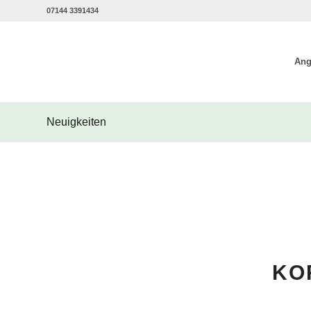
07144 3391434
Ang
Neuigkeiten
KO