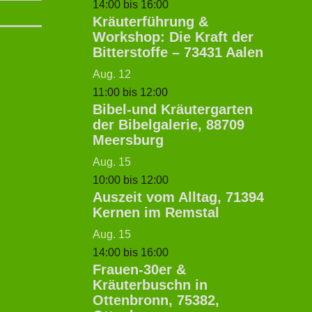
14:00
bis
16:00
Kräuterführung &
Workshop: Die Kraft der
Bitterstoffe – 73431 Aalen
Aug.
12
11:00
bis
12:00
Bibel-und Kräutergarten
der Bibelgalerie, 88709
Meersburg
Aug.
15
10:00
bis
12:00
Auszeit vom Alltag, 71394
Kernen im Remstal
Aug.
15
14:00
bis
16:00
Frauen-30er &
Kräuterbuschn in
Ottenbronn, 75382,