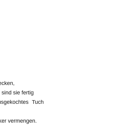
ecken,
ind sie fertig
ausgekochtes Tuch
ker vermengen.
.