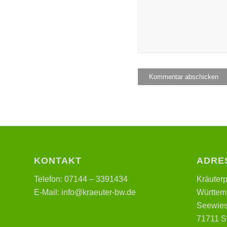
KONTAKT
ADRE
Telefon: 07144 – 3391434
Kräuter
E-Mail: info@kraeuter-bw.de
Württemb
Seewies
71711 S