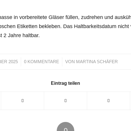
asse in vorbereitete Gläser füllen, zudrehen und ausküh
bschen Etiketten bekleben. Das Haltbarkeitsdatum nicht
 2 Jahre haltbar.
/
/
BER 2025
0 KOMMENTARE
VON
MARTINA SCHÄFER
Eintrag teilen
0