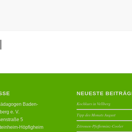
SSE
NEUESTE BEITRÄG
Kochkurs in Vellberg
pädagogen Baden-
erg e. V.
Tipp des Monats August
enstraße 5
Zitronen-Pfefferminz-Cooler
teinheim-Höpfigheim