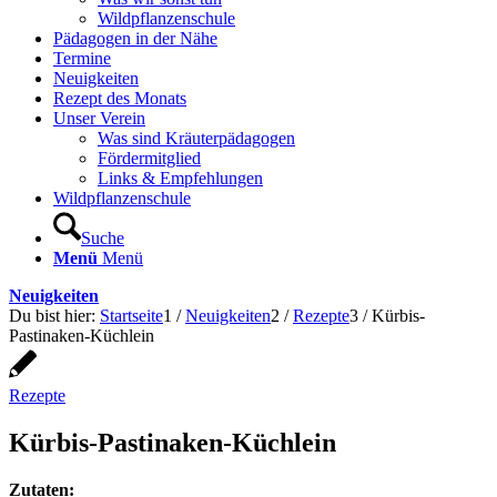
Wildpflanzenschule
Pädagogen in der Nähe
Termine
Neuigkeiten
Rezept des Monats
Unser Verein
Was sind Kräuterpädagogen
Fördermitglied
Links & Empfehlungen
Wildpflanzenschule
Suche
Menü
Menü
Neuigkeiten
Du bist hier:
Startseite
1
/
Neuigkeiten
2
/
Rezepte
3
/
Kürbis-
Pastinaken-Küchlein
Rezepte
Kürbis-Pastinaken-Küchlein
Zutaten: