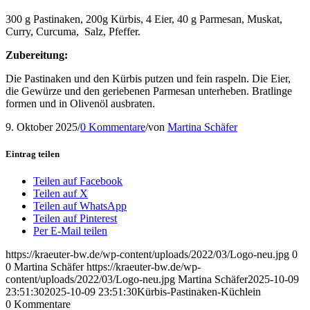
300 g Pastinaken, 200g Kürbis, 4 Eier, 40 g Parmesan, Muskat,
Curry, Curcuma, Salz, Pfeffer.
Zubereitung:
Die Pastinaken und den Kürbis putzen und fein raspeln. Die Eier,
die Gewürze und den geriebenen Parmesan unterheben. Bratlinge
formen und in Olivenöl ausbraten.
9. Oktober 2025
/
0 Kommentare
/
von
Martina Schäfer
Eintrag teilen
Teilen auf Facebook
Teilen auf X
Teilen auf WhatsApp
Teilen auf Pinterest
Per E-Mail teilen
https://kraeuter-bw.de/wp-content/uploads/2022/03/Logo-neu.jpg
0
0
Martina Schäfer
https://kraeuter-bw.de/wp-
content/uploads/2022/03/Logo-neu.jpg
Martina Schäfer
2025-10-09
23:51:30
2025-10-09 23:51:30
Kürbis-Pastinaken-Küchlein
0
Kommentare