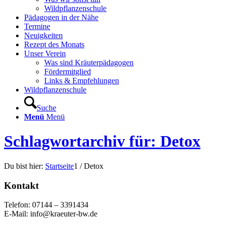
Wildpflanzenschule
Pädagogen in der Nähe
Termine
Neuigkeiten
Rezept des Monats
Unser Verein
Was sind Kräuterpädagogen
Fördermitglied
Links & Empfehlungen
Wildpflanzenschule
Suche
Menü
Menü
Schlagwortarchiv für: Detox
Du bist hier:
Startseite
1
/
Detox
Kontakt
Telefon: 07144 – 3391434
E-Mail: info@kraeuter-bw.de