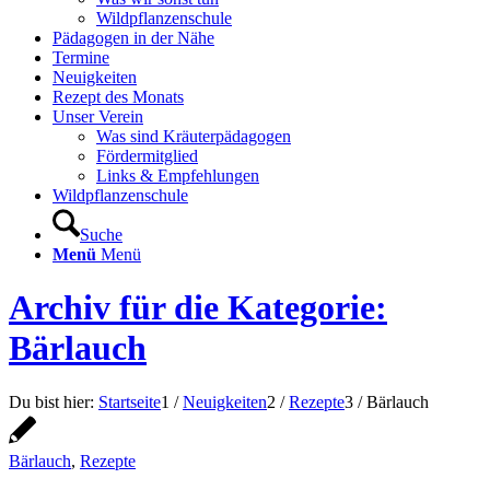
Wildpflanzenschule
Pädagogen in der Nähe
Termine
Neuigkeiten
Rezept des Monats
Unser Verein
Was sind Kräuterpädagogen
Fördermitglied
Links & Empfehlungen
Wildpflanzenschule
Suche
Menü
Menü
Archiv für die Kategorie:
Bärlauch
Du bist hier:
Startseite
1
/
Neuigkeiten
2
/
Rezepte
3
/
Bärlauch
Bärlauch
,
Rezepte