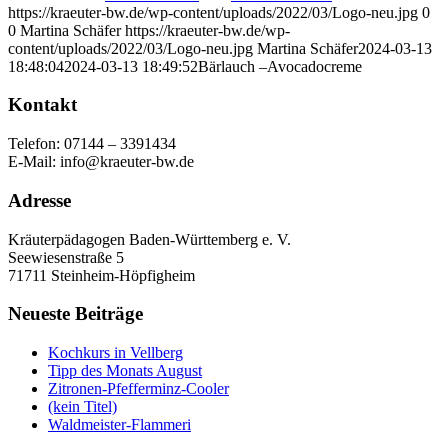
https://kraeuter-bw.de/wp-content/uploads/2022/03/Logo-neu.jpg
0
0
Martina Schäfer
https://kraeuter-bw.de/wp-
content/uploads/2022/03/Logo-neu.jpg
Martina Schäfer
2024-03-13
18:48:04
2024-03-13 18:49:52
Bärlauch –Avocadocreme
Kontakt
Telefon: 07144 – 3391434
E-Mail: info@kraeuter-bw.de
Adresse
Kräuterpädagogen Baden-Württemberg e. V.
Seewiesenstraße 5
71711 Steinheim-Höpfigheim
Neueste Beiträge
Kochkurs in Vellberg
Tipp des Monats August
Zitronen-Pfefferminz-Cooler
(kein Titel)
Waldmeister-Flammeri