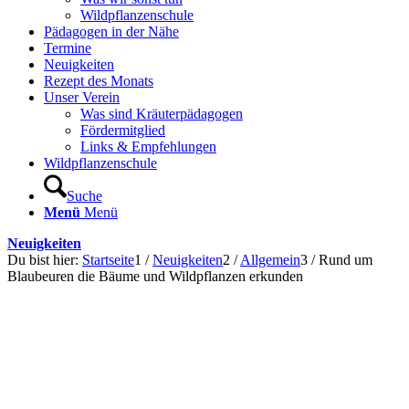
Wildpflanzenschule
Pädagogen in der Nähe
Termine
Neuigkeiten
Rezept des Monats
Unser Verein
Was sind Kräuterpädagogen
Fördermitglied
Links & Empfehlungen
Wildpflanzenschule
Suche
Menü
Menü
Neuigkeiten
Du bist hier:
Startseite
1
/
Neuigkeiten
2
/
Allgemein
3
/
Rund um
Blaubeuren die Bäume und Wildpflanzen erkunden