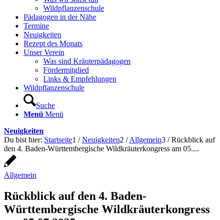
Wildpflanzenschule
Pädagogen in der Nähe
Termine
Neuigkeiten
Rezept des Monats
Unser Verein
Was sind Kräuterpädagogen
Fördermitglied
Links & Empfehlungen
Wildpflanzenschule
Suche
Menü
Menü
Neuigkeiten
Du bist hier:
Startseite
1
/
Neuigkeiten
2
/
Allgemein
3
/
Rückblick auf
den 4. Baden-Württembergische Wildkräuterkongress am 05....
Allgemein
Rückblick auf den 4. Baden-
Württembergische Wildkräuterkongress