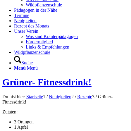
Wildpflanzenschule
Pädagogen in der Nähe
Termine
Neuigkeiten
Rezept des Monats
Unser Verein
Was sind Kräuterpädagogen
Fördermitglied
Links & Empfehlungen
Wildpflanzenschule
Suche
Menü
Menü
Grüner- Fitnessdrink!
Du bist hier:
Startseite
1
/
Neuigkeiten
2
/
Rezepte
3
/
Grüner-
Fitnessdrink!
Zutaten:
3 Orangen
1 Apfel