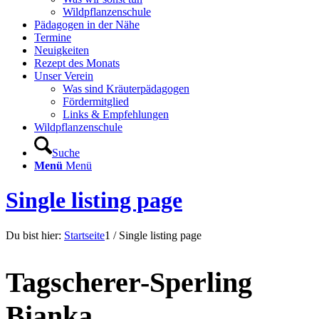
Wildpflanzenschule
Pädagogen in der Nähe
Termine
Neuigkeiten
Rezept des Monats
Unser Verein
Was sind Kräuterpädagogen
Fördermitglied
Links & Empfehlungen
Wildpflanzenschule
Suche
Menü
Menü
Single listing page
Du bist hier:
Startseite
1
/
Single listing page
Tagscherer-Sperling
Bianka