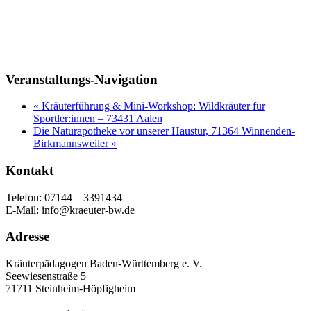
Veranstaltungs-Navigation
«
Kräuterführung & Mini-Workshop: Wildkräuter für
Sportler:innen – 73431 Aalen
Die Naturapotheke vor unserer Haustür, 71364 Winnenden-
Birkmannsweiler
»
Kontakt
Telefon: 07144 – 3391434
E-Mail: info@kraeuter-bw.de
Adresse
Kräuterpädagogen Baden-Württemberg e. V.
Seewiesenstraße 5
71711 Steinheim-Höpfigheim