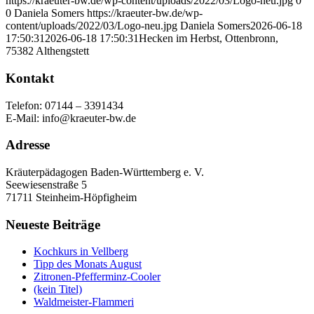
https://kraeuter-bw.de/wp-content/uploads/2022/03/Logo-neu.jpg
0
0
Daniela Somers
https://kraeuter-bw.de/wp-
content/uploads/2022/03/Logo-neu.jpg
Daniela Somers
2026-06-18
17:50:31
2026-06-18 17:50:31
Hecken im Herbst, Ottenbronn,
75382 Althengstett
Kontakt
Telefon: 07144 – 3391434
E-Mail: info@kraeuter-bw.de
Adresse
Kräuterpädagogen Baden-Württemberg e. V.
Seewiesenstraße 5
71711 Steinheim-Höpfigheim
Neueste Beiträge
Kochkurs in Vellberg
Tipp des Monats August
Zitronen-Pfefferminz-Cooler
(kein Titel)
Waldmeister-Flammeri