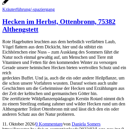
Kräuterführung/-spaziergang
Hecken im Herbst, Ottenbronn, 75382
Althengstett
Rote Hagebutten leuchten aus dem herbstlich verfärbten Laub,
Vögel flattern aus dem Dickicht, hier und da stibitzt ein
Eichhörnchen eine Nuss – zum Ausklang des Sommers fährt die
Natur noch einmal gewaltig auf, um Menschen und Tiere mit
Vitaminen und Fetten für den kommenden Winter zu versorgen
Gerade unsere heimischen Hecken bieten wertvollen Schutz und ein
reich
gedecktes Buffet. Und ja, auch die ein oder andere Heilpflanze, um
die schon unsere Vorfahren wussten. Darauf weisen auch uralte
Geschichten um die Geheimnisse der Hecken und Erzählungen aus
der Zeit der keltischen und germanischen Götter hin.
Die zertifizierte Wildpflanzenpädagogin Kerstin Rotard nimmt dich
zu einem Streifzug entlang zahmer und wilder Hecken rund um den
Althengstetter Teilort Ottenbronn mit und lässt dich den ein oder
anderen Schatz aus der Natur probieren.
11. Oktober 2026
/
0 Kommentare
/
von
Daniela Somers