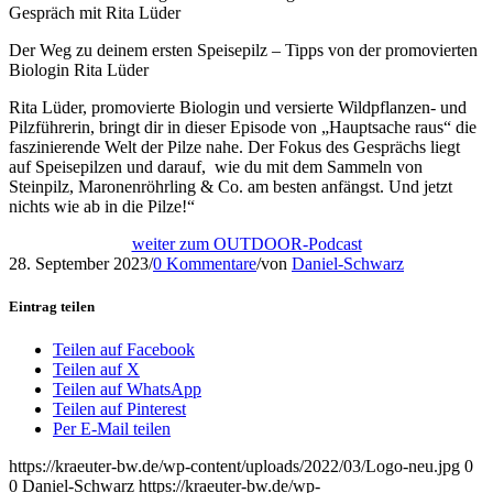
Gespräch mit Rita Lüder
Der Weg zu deinem ersten Speisepilz – Tipps von der promovierten
Biologin Rita Lüder
Rita Lüder, promovierte Biologin und versierte Wildpflanzen- und
Pilzführerin, bringt dir in dieser Episode von „Hauptsache raus“ die
faszinierende Welt der Pilze nahe. Der Fokus des Gesprächs liegt
auf Speisepilzen und darauf, wie du mit dem Sammeln von
Steinpilz, Maronenröhrling & Co. am besten anfängst. Und jetzt
nichts wie ab in die Pilze!“
weiter zum OUTDOOR-Podcast
28. September 2023
/
0 Kommentare
/
von
Daniel-Schwarz
Eintrag teilen
Teilen auf Facebook
Teilen auf X
Teilen auf WhatsApp
Teilen auf Pinterest
Per E-Mail teilen
https://kraeuter-bw.de/wp-content/uploads/2022/03/Logo-neu.jpg
0
0
Daniel-Schwarz
https://kraeuter-bw.de/wp-