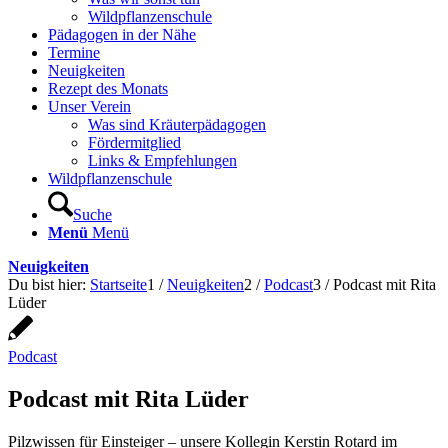
Wildpflanzenschule
Pädagogen in der Nähe
Termine
Neuigkeiten
Rezept des Monats
Unser Verein
Was sind Kräuterpädagogen
Fördermitglied
Links & Empfehlungen
Wildpflanzenschule
Suche
Menü
Menü
Neuigkeiten
Du bist hier:
Startseite
1
/
Neuigkeiten
2
/
Podcast
3
/
Podcast mit Rita
Lüder
Podcast
Podcast mit Rita Lüder
Pilzwissen für Einsteiger – unsere Kollegin Kerstin Rotard im