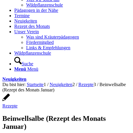
Wildpflanzenschule
Pädagogen in der Nähe
Termine
Neuigkeiten
Rezept des Monats
Unser Verein
Was sind Kräuterpädagogen
Fördermitglied
Links & Empfehlungen
Wildpflanzenschule
Suche
Menü
Menü
Neuigkeiten
Du bist hier:
Startseite
1
/
Neuigkeiten
2
/
Rezepte
3
/
Beinwellsalbe
(Rezept des Monats Januar)
Rezepte
Beinwellsalbe (Rezept des Monats
Januar)