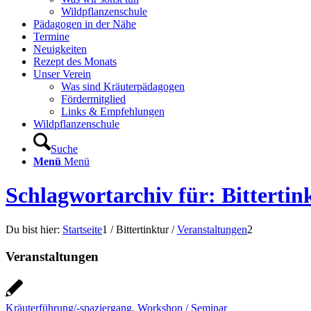
Wildpflanzenschule
Pädagogen in der Nähe
Termine
Neuigkeiten
Rezept des Monats
Unser Verein
Was sind Kräuterpädagogen
Fördermitglied
Links & Empfehlungen
Wildpflanzenschule
Suche
Menü
Menü
Schlagwortarchiv für: Bittertin
Du bist hier:
Startseite
1
/
Bittertinktur
/
Veranstaltungen
2
Veranstaltungen
Kräuterführung/-spaziergang
,
Workshop / Seminar