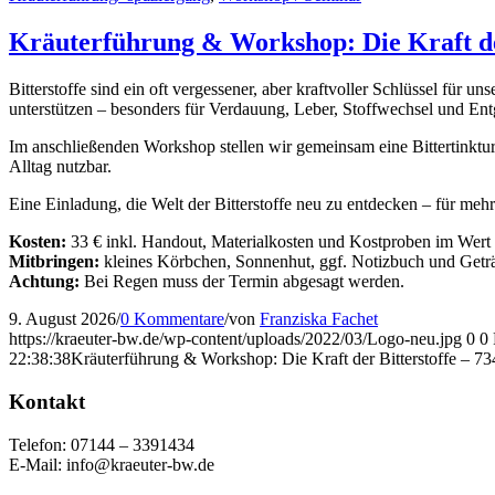
Kräuterführung & Workshop: Die Kraft der
Bitterstoffe sind ein oft vergessener, aber kraftvoller Schlüssel für
unterstützen – besonders für Verdauung, Leber, Stoffwechsel und Ent
Im anschließenden Workshop stellen wir gemeinsam eine Bittertinktur
Alltag nutzbar.
Eine Einladung, die Welt der Bitterstoffe neu zu entdecken – für me
Kosten:
33 € inkl. Handout, Materialkosten und Kostproben im Wert
Mitbringen:
kleines Körbchen, Sonnenhut, ggf. Notizbuch und Getr
Achtung:
Bei Regen muss der Termin abgesagt werden.
9. August 2026
/
0 Kommentare
/
von
Franziska Fachet
https://kraeuter-bw.de/wp-content/uploads/2022/03/Logo-neu.jpg
0
0
22:38:38
Kräuterführung & Workshop: Die Kraft der Bitterstoffe – 7
Kontakt
Telefon: 07144 – 3391434
E-Mail: info@kraeuter-bw.de