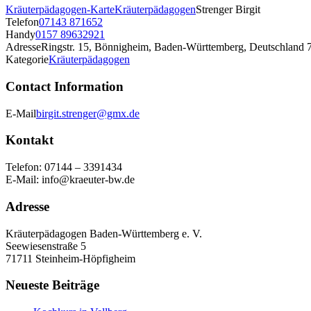
Kräuterpädagogen-Karte
Kräuterpädagogen
Strenger Birgit
Telefon
07143 871652
Handy
0157 89632921
Adresse
Ringstr. 15, Bönnigheim, Baden-Württemberg, Deutschland 
Kategorie
Kräuterpädagogen
Contact Information
E-Mail
birgit.strenger@gmx.de
Kontakt
Telefon: 07144 – 3391434
E-Mail: info@kraeuter-bw.de
Adresse
Kräuterpädagogen Baden-Württemberg e. V.
Seewiesenstraße 5
71711 Steinheim-Höpfigheim
Neueste Beiträge