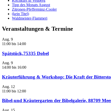
Kochkurs in Vellberg
Tipp des Monats August
Zitronen-Pfefferminz-Cooler
(kein Titel)
Waldmeister-Flammeri
Veranstaltungen & Termine
Aug.
9
11:00
bis
14:00
Spätstück,75335 Dobel
Aug.
9
14:00
bis
16:00
Kräuterführung & Workshop: Die Kraft der Bittersto
Aug.
12
11:00
bis
12:00
Bibel-und Kräutergarten der Bibelgalerie, 88709 Me
Aug.
15