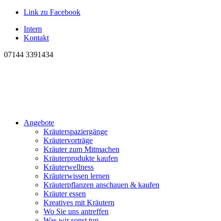
Link zu Facebook
Intern
Kontakt
07144 3391434
Angebote
Kräuterspaziergänge
Kräutervorträge
Kräuter zum Mitmachen
Kräuterprodukte kaufen
Kräuterwellness
Kräuterwissen lernen
Kräuterpflanzen anschauen & kaufen
Kräuter essen
Kreatives mit Kräutern
Wo Sie uns antreffen
Was wir sonst tun