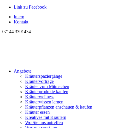
Link zu Facebook
Intern
Kontakt
07144 3391434
Angebote
Kräuterspaziergänge
Kräutervorträge
Kräuter zum Mitmachen
Kräuterprodukte kaufen
Kräuterwellness
Kräuterwissen lernen
Kräuterpflanzen anschauen & kaufen
Kräuter essen
Kreatives mit Kräutern
Wo Sie uns antreffen
Was wir sonst tun