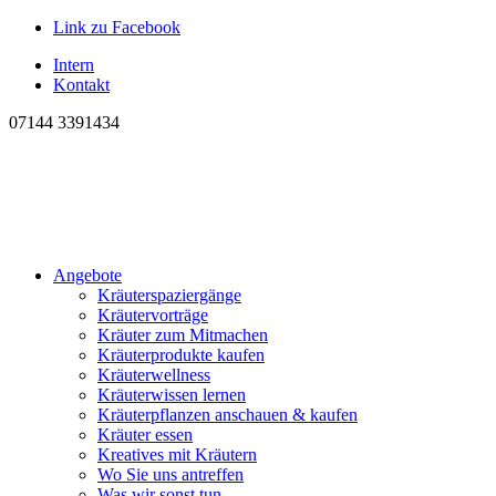
Link zu Facebook
Intern
Kontakt
07144 3391434
Angebote
Kräuterspaziergänge
Kräutervorträge
Kräuter zum Mitmachen
Kräuterprodukte kaufen
Kräuterwellness
Kräuterwissen lernen
Kräuterpflanzen anschauen & kaufen
Kräuter essen
Kreatives mit Kräutern
Wo Sie uns antreffen
Was wir sonst tun