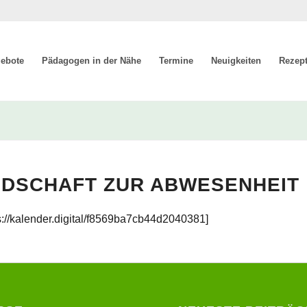
ebote
Pädagogen in der Nähe
Termine
Neuigkeiten
Rezep
DSCHAFT ZUR ABWESENHEIT
s://kalender.digital/f8569ba7cb44d2040381]