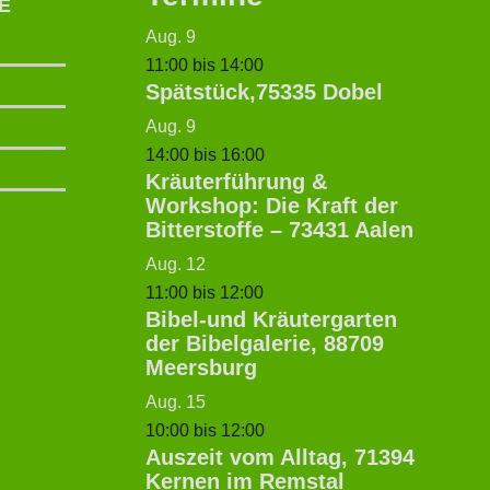
E
Aug.
9
11:00
bis
14:00
Spätstück,75335 Dobel
Aug.
9
14:00
bis
16:00
Kräuterführung &
Workshop: Die Kraft der
Bitterstoffe – 73431 Aalen
Aug.
12
11:00
bis
12:00
Bibel-und Kräutergarten
der Bibelgalerie, 88709
Meersburg
Aug.
15
10:00
bis
12:00
Auszeit vom Alltag, 71394
Kernen im Remstal