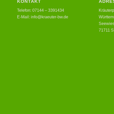
KONTAKT
ADRE
Telefon: 07144 – 3391434
Kräuter
E-Mail: info@kraeuter-bw.de
Württemb
Seewies
71711 S