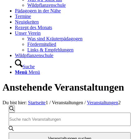
Wildpflanzenschule
Pädagogen in der Nähe
Termine
Neuigkeiten
Rezept des Monats
Unser Verein
Was sind Kräuterpädagogen
Fördermitglied
Links & Empfehlungen
Wildpflanzenschule
Suche
Menü
Menü
Anstehende Veranstaltungen
Du bist hier:
Startseite
1
/
Veranstaltungen
/
Veranstaltungen
2
Veranstaltungen
Veranstaltungen
Suche
Bitte
Suche
Schlüsselwort
und
eingeben.
Suche
Ansichten,
nach
Veranstaltungen suchen