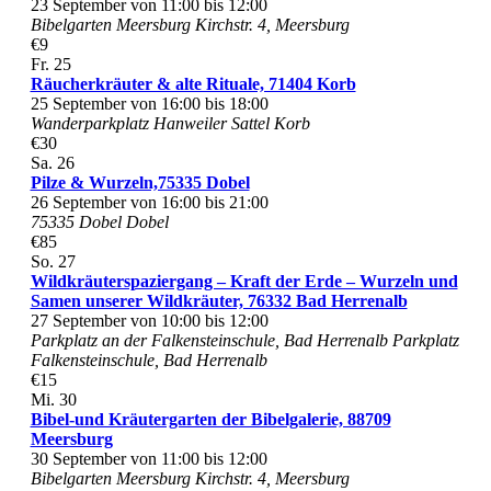
23 September von 11:00
bis
12:00
Bibelgarten Meersburg
Kirchstr. 4, Meersburg
€9
Fr.
25
Räucherkräuter & alte Rituale, 71404 Korb
25 September von 16:00
bis
18:00
Wanderparkplatz Hanweiler Sattel
Korb
€30
Sa.
26
Pilze & Wurzeln,75335 Dobel
26 September von 16:00
bis
21:00
75335 Dobel
Dobel
€85
So.
27
Wildkräuterspaziergang – Kraft der Erde – Wurzeln und
Samen unserer Wildkräuter, 76332 Bad Herrenalb
27 September von 10:00
bis
12:00
Parkplatz an der Falkensteinschule, Bad Herrenalb
Parkplatz
Falkensteinschule, Bad Herrenalb
€15
Mi.
30
Bibel-und Kräutergarten der Bibelgalerie, 88709
Meersburg
30 September von 11:00
bis
12:00
Bibelgarten Meersburg
Kirchstr. 4, Meersburg