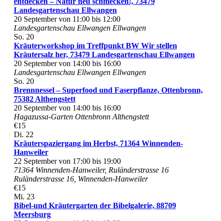
entdecken – Natur neu schmecken!, 73479
Landesgartenschau Ellwangen
20 September von 11:00
bis
12:00
Landesgartenschau Ellwangen
Ellwangen
So.
20
Kräuterworkshop im Treffpunkt BW Wir stellen
Kräutersalz her, 73479 Landesgartenschau Ellwangen
20 September von 14:00
bis
16:00
Landesgartenschau Ellwangen
Ellwangen
So.
20
Brennnessel – Superfood und Faserpflanze, Ottenbronn,
75382 Althengstett
20 September von 14:00
bis
16:00
Hagazussa-Garten Ottenbronn
Althengstett
€15
Di.
22
Kräuterspaziergang im Herbst, 71364 Winnenden-
Hanweiler
22 September von 17:00
bis
19:00
71364 Winnenden-Hanweiler, Ruländerstrasse 16
Ruländerstrasse 16, Winnenden-Hanweiler
€15
Mi.
23
Bibel-und Kräutergarten der Bibelgalerie, 88709
Meersburg