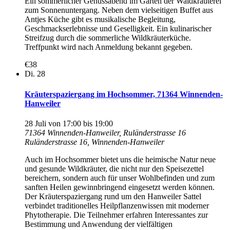
Ein sommerlicher Genussabend im Garten der Waldkräuterei
zum Sonnenuntergang. Neben dem vielseitigen Buffet aus
Antjes Küche gibt es musikalische Begleitung,
Geschmackserlebnisse und Geselligkeit. Ein kulinarischer
Streifzug durch die sommerliche Wildkräuterküche.
Treffpunkt wird nach Anmeldung bekannt gegeben.
€38
Di.
28
Kräuterspaziergang im Hochsommer, 71364 Winnenden-
Hanweiler
28 Juli von 17:00
bis
19:00
71364 Winnenden-Hanweiler, Ruländerstrasse 16
Ruländerstrasse 16, Winnenden-Hanweiler
Auch im Hochsommer bietet uns die heimische Natur neue
und gesunde Wildkräuter, die nicht nur den Speisezettel
bereichern, sondern auch für unser Wohlbefinden und zum
sanften Heilen gewinnbringend eingesetzt werden können.
Der Kräuterspaziergang rund um den Hanweiler Sattel
verbindet traditionelles Heilpflanzenwissen mit moderner
Phytotherapie. Die Teilnehmer erfahren Interessantes zur
Bestimmung und Anwendung der vielfältigen