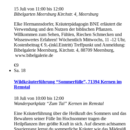
15 Juli von 11:00
bis
12:00
Bibelgarten Meersburg
Kirchstr. 4, Meersburg
Elke Hermannsdorfer, Kräuterpädagogin BNE erläutert die
Verwendung und den Nutzen der biblischen Pflanzen.
Willkommen zum Sehen, Fühlen, Riechen Schmecken und
Wissenwertes Erfahren! Wöchentlich Mittwochs, 11 -12 Uhr,
Kostenbeitrag € 9,-(inkl.Eintritt) Treffpunkt und Anmeldung:
Bibelgalerie Meersburg, Kirchstr. 4, 88709 Meersburg,
www.bibelgalerie.de
€9
Sa.
18
Wildkräuterführung “Sommerfülle”, 71394 Kernen im
Remstal
18 Juli von 10:00
bis
12:00
Wanderparkplatz “Zum Tal”
Kernen im Remstal
Eine Kräuterführung über die Heilkraft des Sommers und das
Bewahren seiner Fülle Im Hochsommer tragen die
Heilpflanzen ihre größte Kraft in sich. Auf diesem achtsamen
Spaziergang lernst du sommerliche Kräuter wie das Mädesüß