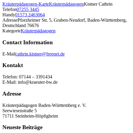
Kräuterpädagogen-Karte
Kräuterpädagogen
Kistner Cathrin
Telefon
07255 3445
Handy
01573 2463064
Adresse
Pforzheimer Str. 5, Graben-Neudorf, Baden-Württemberg,
Deutschland 76676
Kategorie
Kräuterpädagogen
Contact Information
E-Mail
cathrin.kistner@freenet.de
Kontakt
Telefon: 07144 – 3391434
E-Mail: info@kraeuter-bw.de
Adresse
Kräuterpädagogen Baden-Württemberg e. V.
Seewiesenstraße 5
71711 Steinheim-Höpfigheim
Neueste Beiträge