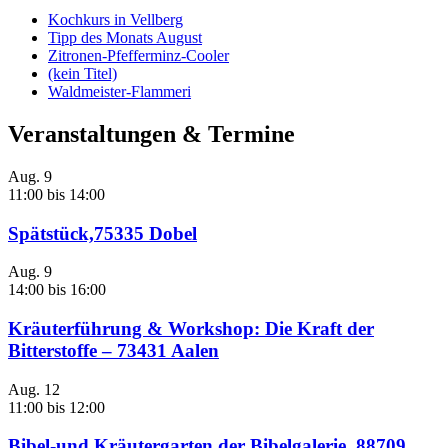
Kochkurs in Vellberg
Tipp des Monats August
Zitronen-Pfefferminz-Cooler
(kein Titel)
Waldmeister-Flammeri
Veranstaltungen & Termine
Aug.
9
11:00
bis
14:00
Spätstück,75335 Dobel
Aug.
9
14:00
bis
16:00
Kräuterführung & Workshop: Die Kraft der
Bitterstoffe – 73431 Aalen
Aug.
12
11:00
bis
12:00
Bibel-und Kräutergarten der Bibelgalerie, 88709