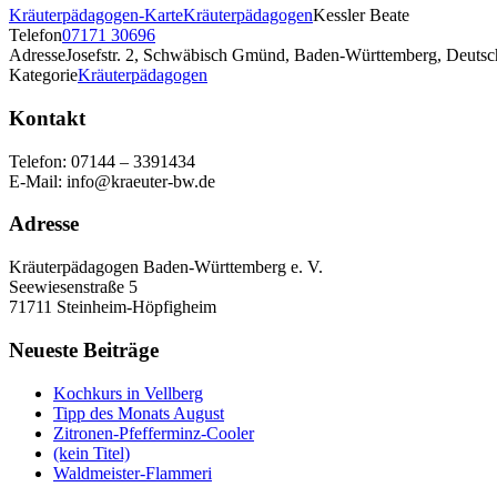
Kräuterpädagogen-Karte
Kräuterpädagogen
Kessler Beate
Telefon
07171 30696
Adresse
Josefstr. 2, Schwäbisch Gmünd, Baden-Württemberg, Deuts
Kategorie
Kräuterpädagogen
Kontakt
Telefon: 07144 – 3391434
E-Mail: info@kraeuter-bw.de
Adresse
Kräuterpädagogen Baden-Württemberg e. V.
Seewiesenstraße 5
71711 Steinheim-Höpfigheim
Neueste Beiträge
Kochkurs in Vellberg
Tipp des Monats August
Zitronen-Pfefferminz-Cooler
(kein Titel)
Waldmeister-Flammeri