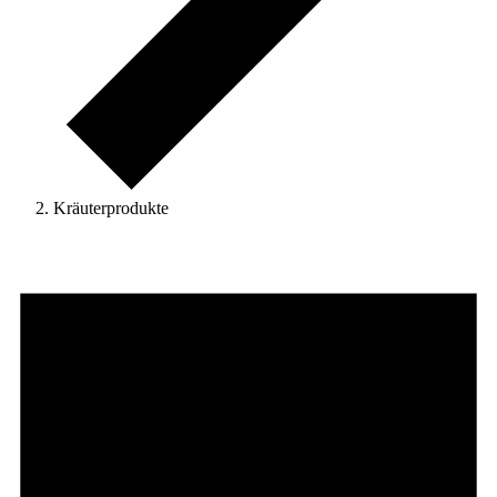
Kräuterprodukte
Veranstaltungen
für
7.
August
2026