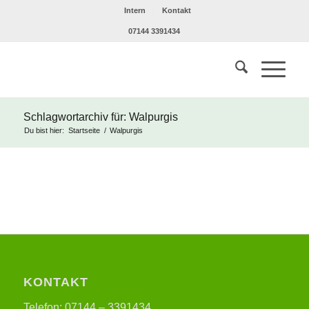
Intern
Kontakt
07144 3391434
Schlagwortarchiv für: Walpurgis
Du bist hier:
Startseite
/
Walpurgis
KONTAKT
Telefon: 07144 – 3391434