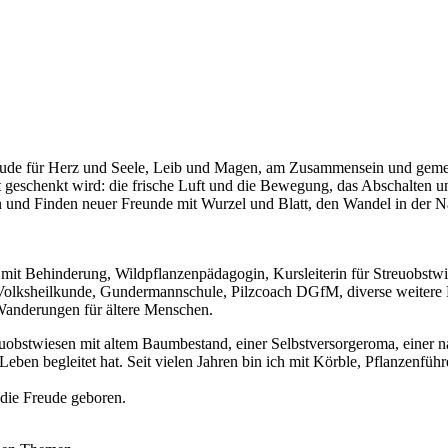
reude für Herz und Seele, Leib und Magen, am Zusammensein und ge
eschenkt wird: die frische Luft und die Bewegung, das Abschalten un
und Finden neuer Freunde mit Wurzel und Blatt, den Wandel in der 
 mit Behinderung, Wildpflanzenpädagogin, Kursleiterin für Streuobst
, Volksheilkunde, Gundermannschule, Pilzcoach DGfM, diverse weiter
Wanderungen für ältere Menschen.
bstwiesen mit altem Baumbestand, einer Selbstversorgeroma, einer na
Leben begleitet hat. Seit vielen Jahren bin ich mit Körble, Pflanzen
 die Freude geboren.