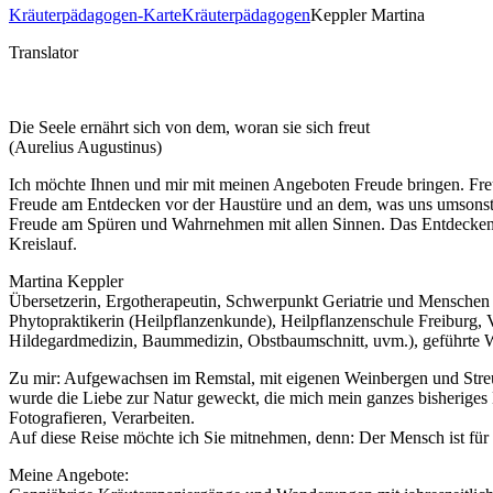
Kräuterpädagogen-Karte
Kräuterpädagogen
Keppler Martina
Translator
Die Seele ernährt sich von dem, woran sie sich freut
(Aurelius Augustinus)
Ich möchte Ihnen und mir mit meinen Angeboten Freude bringen. F
Freude am Entdecken vor der Haustüre und an dem, was uns umsonst g
Freude am Spüren und Wahrnehmen mit allen Sinnen. Das Entdecken 
Kreislauf.
Martina Keppler
Übersetzerin, Ergotherapeutin, Schwerpunkt Geriatrie und Menschen
Phytopraktikerin (Heilpflanzenkunde), Heilpflanzenschule Freiburg
Hildegardmedizin, Baummedizin, Obstbaumschnitt, uvm.), geführte 
Zu mir: Aufgewachsen im Remstal, mit eigenen Weinbergen und Streuo
wurde die Liebe zur Natur geweckt, die mich mein ganzes bisheriges 
Fotografieren, Verarbeiten.
Auf diese Reise möchte ich Sie mitnehmen, denn: Der Mensch ist für
Meine Angebote: