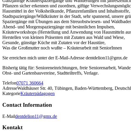
Ganzjährige Kräuterspaziergänge und Wanderungen mit jahreszeitli
Pflanzen sicher erkennen und zuordnen, giftige Verwechslungsmöglic
Hausmittel in der Volksheilkunde, Pflanzenfamilien und Inhaltsstoffe,
Stadtspaziergänge/Wildkräuter in der Stadt, sehr spannend, unsere gr
Spaziergänge mit Übungen aus dem Streuobstwiesen- und Waldbade
Abend- und Morgenspaziergänge mit besinnlichen Impulsen,
Kräuterworkshops (Herstellung und Anwendung von Hausmitteln aus d
Herstellen von kleinen Präsenten mit Zutaten aus Wald und Wiese,
Gesunde, günstige Küche mit Zutaten vor der Haustüre,
Was die Großmutter noch wußte – Kräuterarbeit mit SeniorInnen
Sie erreichen mich unter der E-Mail-Adresse dentdelion11@gmx.de
Bisherig tätig für: Senioreneinrichtungen, freie Seniorenarbeit, W
Obst- und Gartenbauvereine, Stadtteiltreffs, Verlage.
Telefon
07071 360664
Adresse
Waldhäuser Str. 40, Tübingen, Baden-Württemberg, Deutsch
Kategorie
Kräuterpädagogen
Contact Information
E-Mail
dentdelion11@gmx.de
Kontakt