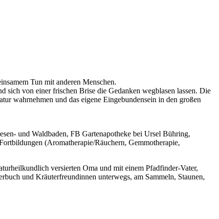
meinsamem Tun mit anderen Menschen.
d sich von einer frischen Brise die Gedanken wegblasen lassen. Die
Natur wahrnehmen und das eigene Eingebundensein in den großen
wiesen- und Waldbaden, FB Gartenapotheke bei Ursel Bühring,
e Fortbildungen (Aromatherapie/Räuchern, Gemmotherapie,
turheilkundlich versierten Oma und mit einem Pfadfinder-Vater,
führerbuch und Kräuterfreundinnen unterwegs, am Sammeln, Staunen,