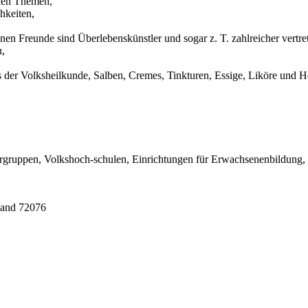
chen Themen,
hkeiten,
ünen Freunde sind Überlebenskünstler und sogar z. T. zahlreicher vertr
n,
er Volksheilkunde, Salben, Cremes, Tinkturen, Essige, Liköre und He
andergruppen, Volkshoch-schulen, Einrichtungen für Erwachsenenbildu
land 72076