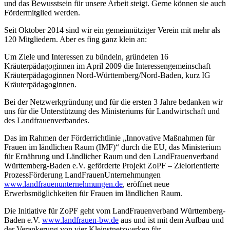
und das Bewusstsein für unsere Arbeit steigt. Gerne können sie auch
Fördermitglied werden.
Seit Oktober 2014 sind wir ein gemeinnütziger Verein mit mehr als
120 Mitgliedern. Aber es fing ganz klein an:
Um Ziele und Interessen zu bündeln, gründeten 16
Kräuterpädagoginnen im April 2009 die Interessengemeinschaft
Kräuterpädagoginnen Nord-Württemberg/Nord-Baden, kurz IG
Kräuterpädagoginnen.
Bei der Netzwerkgründung und für die ersten 3 Jahre bedanken wir
uns für die Unterstützung des Ministeriums für Landwirtschaft und
des Landfrauenverbandes.
Das im Rahmen der Förderrichtlinie „Innovative Maßnahmen für
Frauen im ländlichen Raum (IMF)“ durch die EU, das Ministerium
für Ernährung und Ländlicher Raum und den LandFrauenverband
Württemberg-Baden e.V. geförderte Projekt ZoPF – Zielorientierte
ProzessFörderung LandFrauenUnternehmungen
www.landfrauenunternehmungen.de
, eröffnet neue
Erwerbsmöglichkeiten für Frauen im ländlichen Raum.
Die Initiative für ZoPF geht vom LandFrauenverband Württemberg-
Baden e.V.
www.landfrauen-bw.de
aus und ist mit dem Aufbau und
der Verankerung von vier Kleinstnetzwerken für