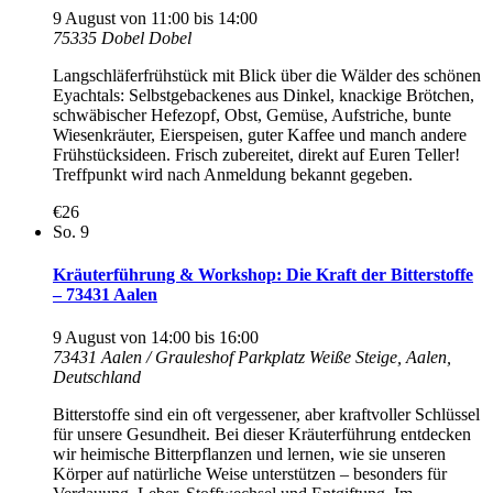
9 August von 11:00
bis
14:00
75335 Dobel
Dobel
Langschläferfrühstück mit Blick über die Wälder des schönen
Eyachtals: Selbstgebackenes aus Dinkel, knackige Brötchen,
schwäbischer Hefezopf, Obst, Gemüse, Aufstriche, bunte
Wiesenkräuter, Eierspeisen, guter Kaffee und manch andere
Frühstücksideen. Frisch zubereitet, direkt auf Euren Teller!
Treffpunkt wird nach Anmeldung bekannt gegeben.
€26
So.
9
Kräuterführung & Workshop: Die Kraft der Bitterstoffe
– 73431 Aalen
9 August von 14:00
bis
16:00
73431 Aalen / Grauleshof
Parkplatz Weiße Steige, Aalen,
Deutschland
Bitterstoffe sind ein oft vergessener, aber kraftvoller Schlüssel
für unsere Gesundheit. Bei dieser Kräuterführung entdecken
wir heimische Bitterpflanzen und lernen, wie sie unseren
Körper auf natürliche Weise unterstützen – besonders für