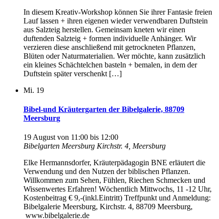
In diesem Kreativ-Workshop können Sie ihrer Fantasie freien
Lauf lassen + ihren eigenen wieder verwendbaren Duftstein
aus Salzteig herstellen. Gemeinsam kneten wir einen
duftenden Salzteig + formen individuelle Anhänger. Wir
verzieren diese anschließend mit getrockneten Pflanzen,
Blüten oder Naturmaterialien. Wer möchte, kann zusätzlich
ein kleines Schächtelchen basteln + bemalen, in dem der
Duftstein später verschenkt […]
Mi.
19
Bibel-und Kräutergarten der Bibelgalerie, 88709
Meersburg
19 August von 11:00
bis
12:00
Bibelgarten Meersburg
Kirchstr. 4, Meersburg
Elke Hermannsdorfer, Kräuterpädagogin BNE erläutert die
Verwendung und den Nutzen der biblischen Pflanzen.
Willkommen zum Sehen, Fühlen, Riechen Schmecken und
Wissenwertes Erfahren! Wöchentlich Mittwochs, 11 -12 Uhr,
Kostenbeitrag € 9,-(inkl.Eintritt) Treffpunkt und Anmeldung:
Bibelgalerie Meersburg, Kirchstr. 4, 88709 Meersburg,
www.bibelgalerie.de