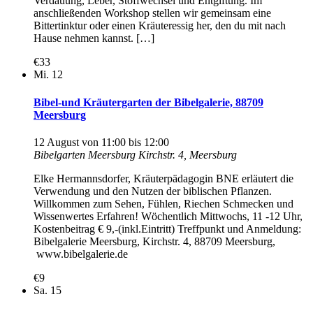
Verdauung, Leber, Stoffwechsel und Entgiftung. Im
anschließenden Workshop stellen wir gemeinsam eine
Bittertinktur oder einen Kräuteressig her, den du mit nach
Hause nehmen kannst. […]
€33
Mi.
12
Bibel-und Kräutergarten der Bibelgalerie, 88709
Meersburg
12 August von 11:00
bis
12:00
Bibelgarten Meersburg
Kirchstr. 4, Meersburg
Elke Hermannsdorfer, Kräuterpädagogin BNE erläutert die
Verwendung und den Nutzen der biblischen Pflanzen.
Willkommen zum Sehen, Fühlen, Riechen Schmecken und
Wissenwertes Erfahren! Wöchentlich Mittwochs, 11 -12 Uhr,
Kostenbeitrag € 9,-(inkl.Eintritt) Treffpunkt und Anmeldung:
Bibelgalerie Meersburg, Kirchstr. 4, 88709 Meersburg,
www.bibelgalerie.de
€9
Sa.
15