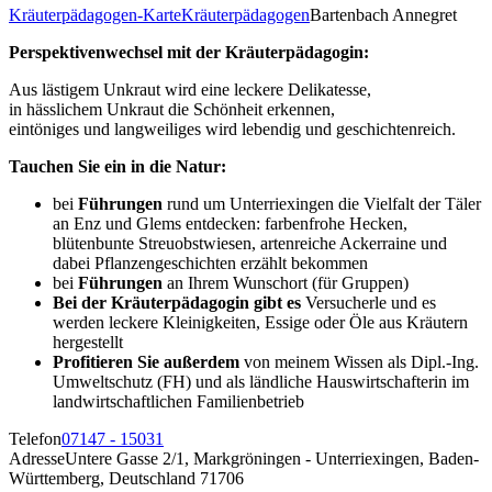
Kräuterpädagogen-Karte
Kräuterpädagogen
Bartenbach Annegret
Perspektivenwechsel mit der Kräuterpädagogin:
Aus lästigem Unkraut wird eine leckere Delikatesse,
in hässlichem Unkraut die Schönheit erkennen,
eintöniges und langweiliges wird lebendig und geschichtenreich.
Tauchen Sie ein in die Natur:
bei
Führungen
rund um Unterriexingen die Vielfalt der Täler
an Enz und Glems entdecken: farbenfrohe Hecken,
blütenbunte Streuobstwiesen, artenreiche Ackerraine und
dabei Pflanzengeschichten erzählt bekommen
bei
Führungen
an Ihrem Wunschort (für Gruppen)
Bei der Kräuterpädagogin gibt es
Versucherle und es
werden leckere Kleinigkeiten, Essige oder Öle aus Kräutern
hergestellt
Profitieren Sie außerdem
von meinem Wissen als Dipl.-Ing.
Umweltschutz (FH) und als ländliche Hauswirtschafterin im
landwirtschaftlichen Familienbetrieb
Telefon
07147 - 15031
Adresse
Untere Gasse 2/1, Markgröningen - Unterriexingen, Baden-
Württemberg, Deutschland 71706