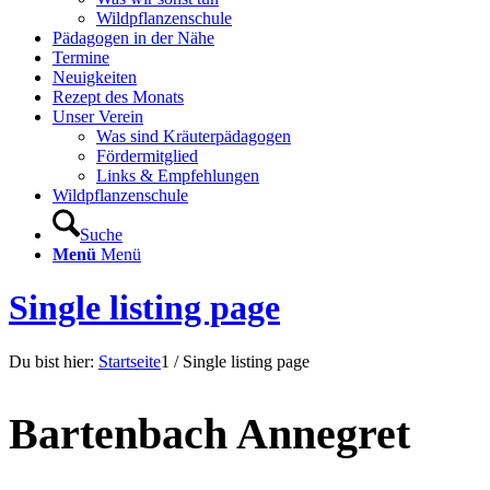
Wildpflanzenschule
Pädagogen in der Nähe
Termine
Neuigkeiten
Rezept des Monats
Unser Verein
Was sind Kräuterpädagogen
Fördermitglied
Links & Empfehlungen
Wildpflanzenschule
Suche
Menü
Menü
Single listing page
Du bist hier:
Startseite
1
/
Single listing page
Bartenbach Annegret