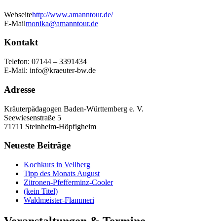
Webseite
http://www.amanntour.de/
E-Mail
monika@amanntour.de
Kontakt
Telefon: 07144 – 3391434
E-Mail: info@kraeuter-bw.de
Adresse
Kräuterpädagogen Baden-Württemberg e. V.
Seewiesenstraße 5
71711 Steinheim-Höpfigheim
Neueste Beiträge
Kochkurs in Vellberg
Tipp des Monats August
Zitronen-Pfefferminz-Cooler
(kein Titel)
Waldmeister-Flammeri
Veranstaltungen & Termine