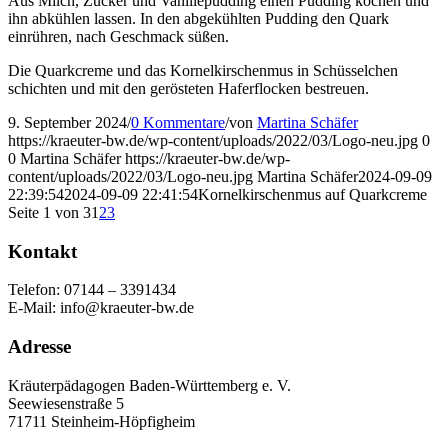
Aus Milch, Zucker und Vanillepudding einen Pudding kochen und
ihn abkühlen lassen. In den abgekühlten Pudding den Quark
einrühren, nach Geschmack süßen.
Die Quarkcreme und das Kornelkirschenmus in Schüsselchen
schichten und mit den gerösteten Haferflocken bestreuen.
9. September 2024
/
0 Kommentare
/
von
Martina Schäfer
https://kraeuter-bw.de/wp-content/uploads/2022/03/Logo-neu.jpg
0
0
Martina Schäfer
https://kraeuter-bw.de/wp-
content/uploads/2022/03/Logo-neu.jpg
Martina Schäfer
2024-09-09
22:39:54
2024-09-09 22:41:54
Kornelkirschenmus auf Quarkcreme
Seite 1 von 3
1
2
3
Kontakt
Telefon: 07144 – 3391434
E-Mail: info@kraeuter-bw.de
Adresse
Kräuterpädagogen Baden-Württemberg e. V.
Seewiesenstraße 5
71711 Steinheim-Höpfigheim