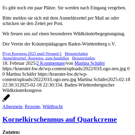
Es gibt noch ein paar Plätze. Sie werden nach Eingang vergeben.
Bitte melden sie sich mit dem Anmeldezettel per Mail an oder
schicken sie den Zettel per Post.
Wir freuen uns auf einen besonderen Wildkräuterbegegnungstag.
Der Verein der Kräuterpädagogen Baden-Württemberg e.V.
Flyer Kongress 2025 mail-Versand-1
Herunterladen
Anmeldezettel_Kongress_zum Ausfüllen
Herunterladen
18. Februar 2025
/
2 Kommentare
/
von
Martina Schäfer
https://kraeuter-bw.de/wp-content/uploads/2022/03/Logo-neu.jpg
0
0
Martina Schäfer
https://kraeuter-bw.de/wp-
content/uploads/2022/03/Logo-neu.jpg
Martina Schäfer
2025-02-18
22:30:31
2025-02-18 22:30:33
4. Baden-Württembergischer
Wildkräuterkongress
Allgemein
,
Rezepte
,
Wildfrucht
Kornelkirschenmus auf Quarkcreme
Zutaten: