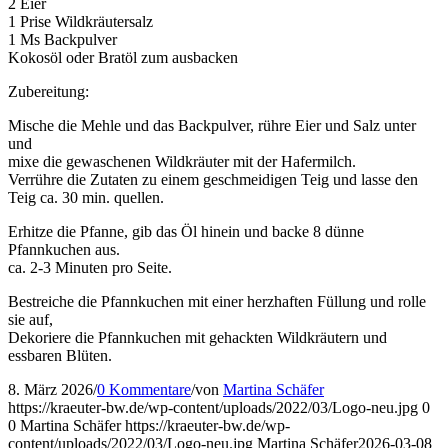
2 Eier
1 Prise Wildkräutersalz
1 Ms Backpulver
Kokosöl oder Bratöl zum ausbacken
Zubereitung:
Mische die Mehle und das Backpulver, rühre Eier und Salz unter
und
mixe die gewaschenen Wildkräuter mit der Hafermilch.
Verrühre die Zutaten zu einem geschmeidigen Teig und lasse den
Teig ca. 30 min. quellen.
Erhitze die Pfanne, gib das Öl hinein und backe 8 dünne
Pfannkuchen aus.
ca. 2-3 Minuten pro Seite.
Bestreiche die Pfannkuchen mit einer herzhaften Füllung und rolle
sie auf,
Dekoriere die Pfannkuchen mit gehackten Wildkräutern und
essbaren Blüten.
8. März 2026
/
0 Kommentare
/
von
Martina Schäfer
https://kraeuter-bw.de/wp-content/uploads/2022/03/Logo-neu.jpg
0
0
Martina Schäfer
https://kraeuter-bw.de/wp-
content/uploads/2022/03/Logo-neu.jpg
Martina Schäfer
2026-03-08