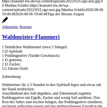
https://kraeuter-bw.de/wp-content/uploads/2022/03/Logo-neu.jpg
0
0
Martina Schäfer
https://kraeuter-bw.de/wp-
content/uploads/2022/03/Logo-neu.jpg
Martina Schäfer
2026-08-06
19:40:48
2026-08-06 19:40:48
Tipp des Monats August
Allgemein
,
Rezepte
Waldmeister-Flammeri
1 Sträußchen Waldmeister (etwa 5 Stängel)
1/2l Apfelsaft
1 Puddingpulver (Vanille Geschmack)
1 Ei getrennt,
2 El Zucker,
1/2 Zitrone (Saft)
Zubereitung:
Waldmeister für 2-3 Stunden in den Apfelsaft legen und etwas mit
der Hand zerdrücken.
Anschließend den Saft abgießen, und Zitronensaft zugeben.
Puddingpulver mit Eigelb, Zucker und wenig Saft anrühren. Den
Rest des Saftes zum kochen bringen, das Puddingpulver einrühren,
nochmals aufkochen lassen und das steifgeschlagene Eiweiß in die