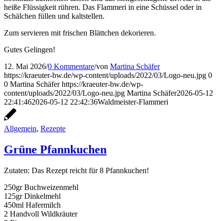
heiße Flüssigkeit rühren. Das Flammeri in eine Schüssel oder in
Schälchen füllen und kaltstellen.
Zum servieren mit frischen Blättchen dekorieren.
Gutes Gelingen!
12. Mai 2026
/
0 Kommentare
/
von
Martina Schäfer
https://kraeuter-bw.de/wp-content/uploads/2022/03/Logo-neu.jpg
0
0
Martina Schäfer
https://kraeuter-bw.de/wp-
content/uploads/2022/03/Logo-neu.jpg
Martina Schäfer
2026-05-12
22:41:46
2026-05-12 22:42:36
Waldmeister-Flammeri
Allgemein
,
Rezepte
Grüne Pfannkuchen
Zutaten: Das Rezept reicht für 8 Pfannkuchen!
250gr Buchweizenmehl
125gr Dinkelmehl
450ml Hafermilch
2 Handvoll Wildkräuter